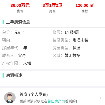
36.00万元
3
室
1
厅
2
卫
120.00 m
2
售价
房型
面积
二手房源信息
单价：
元/m
楼层：
14 楼/层
2
朝向：
装修类型：
毛坯未装
房屋年代：
年
房屋类型：
多层
联系人：
曾奇
区域：
暂无数据
产权年限：
未知
房源描述
曾奇
(个人发布)
联系时请说明是在
鲁山房产网
看到的！