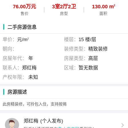
76.00万元
3
室
2
厅
2
卫
130.00 m
2
售价
房型
面积
二手房源信息
单价：
元/m
楼层：
15 楼/层
2
朝向：
装修类型：
精致装修
房屋年代：
年
房屋类型：
高层
联系人：
郑红梅
区域：
暂无数据
产权年限：
未知
房源描述
此房精装修，可拎包入住，支持按揭
郑红梅
(个人发布)